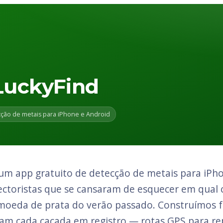
LuckyFind
ção de metais para iPhone e Android
um app gratuito de detecção de metais para iPho
ectoristas que se cansaram de esquecer em qual 
 moeda de prata do verão passado. Construímos 
am cada caçada em registro — rotas GPS para re