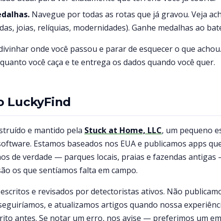
edalhas.
Navegue por todas as rotas que já gravou. Veja ac
das, joias, relíquias, modernidades). Ganhe medalhas ao bat
 adivinhar onde você passou e parar de esquecer o que acho
uanto você caça e te entrega os dados quando você quer.
o LuckyFind
struído e mantido pela
Stuck at Home, LLC
, um pequeno e
software. Estamos baseados nos EUA e publicamos apps q
s de verdade — parques locais, praias e fazendas antigas 
ão os que sentíamos falta em campo.
escritos e revisados por detectoristas ativos. Não publica
eguiríamos, e atualizamos artigos quando nossa experiênc
crito antes. Se notar um erro, nos avise — preferimos um em