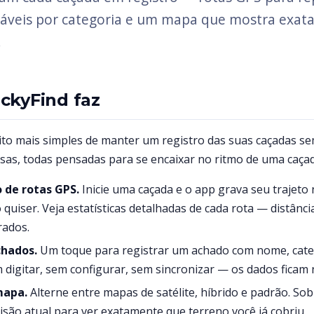
áveis por categoria e um mapa que mostra exa
.
ckyFind faz
eito mais simples de manter um registro das suas caçadas se
isas, todas pensadas para se encaixar no ritmo de uma caçad
de rotas GPS.
Inicie uma caçada e o app grava seu trajeto
uiser. Veja estatísticas detalhadas de cada rota — distânci
rados.
chados.
Um toque para registrar um achado com nome, categ
 digitar, sem configurar, sem sincronizar — os dados ficam n
mapa.
Alterne entre mapas de satélite, híbrido e padrão. So
isão atual para ver exatamente que terreno você já cobriu.