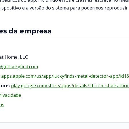
pecíficos do app, incluindo erros e crashes, escreva no mes
ispositivo e a versão do sistema para podermos reproduzir
es da empresa
at Home, LLC
@getluckyfind.com
apps.apple.com/us/app/luckyfinds-metal-detector-app/id1
tore:
play.google.com/store/apps/details?id=com.stuckathome
rivacidade
os