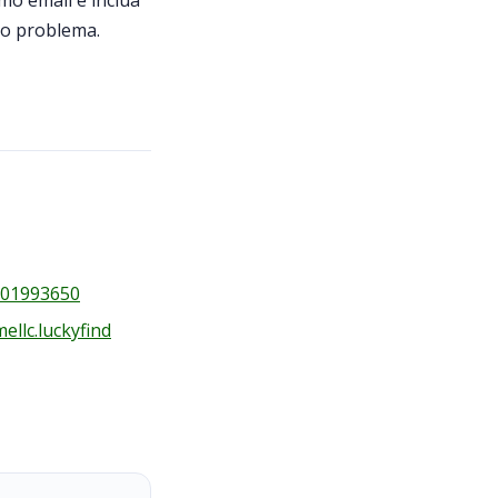
mo email e inclua
 o problema.
601993650
llc.luckyfind