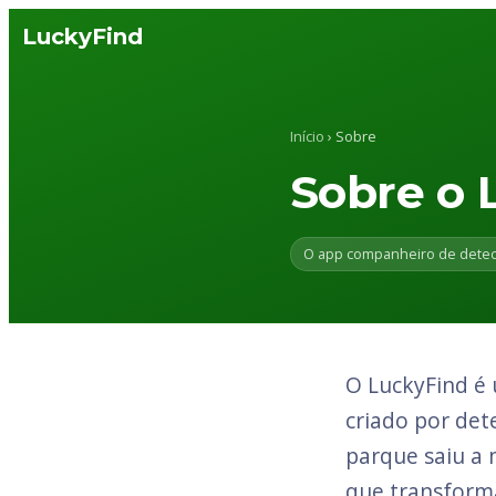
LuckyFind
Início
› Sobre
Sobre o 
O app companheiro de detec
O LuckyFind é 
criado por det
parque saiu a
que transform