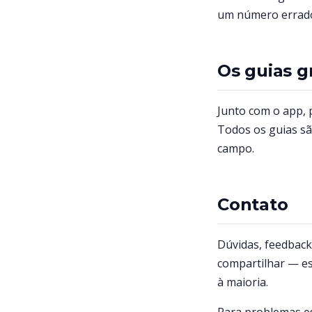
um número errado
Os guias g
Junto com o app, 
Todos os guias sã
campo.
Contato
Dúvidas, feedback
compartilhar — e
à maioria.