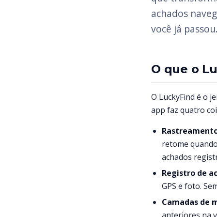
achados naveg
você já passou
O que o Lu
O LuckyFind é o j
app faz quatro co
Rastreamento 
retome quando q
achados regist
Registro de a
GPS e foto. Sem
Camadas de 
anteriores na v