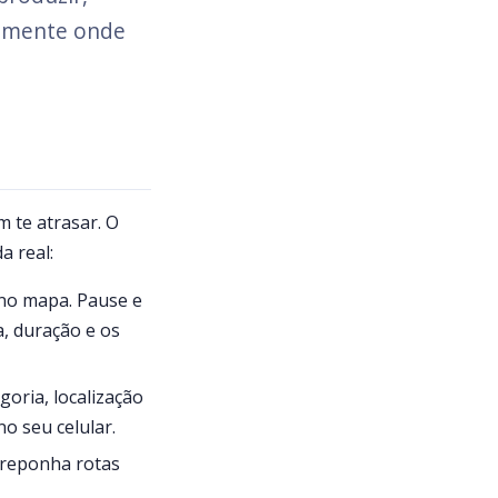
tamente onde
m te atrasar. O
a real:
 no mapa. Pause e
a, duração e os
oria, localização
o seu celular.
breponha rotas