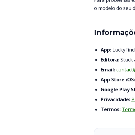
Para problemas es
o modelo do seu d
Informaçõ
App:
LuckyFind
Editora:
Stuck 
Email:
contact
App Store iOS:
Google Play S
Privacidade:
P
Termos:
Term