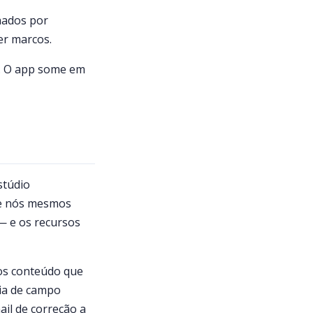
hados por
er marcos.
u. O app some em
stúdio
ue nós mesmos
— e os recursos
mos conteúdo que
ia de campo
ail de correção a