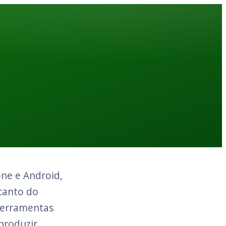
ne e Android,
canto do
ferramentas
produzir,